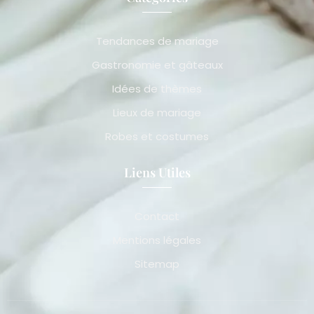
Tendances de mariage
Gastronomie et gâteaux
Idées de thèmes
Lieux de mariage
Robes et costumes
Liens Utiles
Contact
Mentions légales
Sitemap