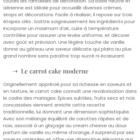
toutes les fantaisies de décoration. Sa base neutre et
aérienne est idéale pour accueillir diverses crèmes,
sirops et décorations. Facile à réaliser, il repose sur trois
étapes clés : battre soigneusement les ingrédients pour
incorporer un maximum d’air, cuire à température
contrôlée pour assurer une levée uniforme, et décorer
avec goût et précision. Une légère touche de vanille
donne au gâteau une saveur délicate qui plaira au plus
grand nombre sans paraître trop sucré ni écœurant.
Le carrot cake moderne
Originellement apprécié pour sa richesse en saveurs et
en texture, le carrot cake connaît une revalorisation dans
le cadre des mariages. Épices subtiles, fruits secs et noix
concassées viennent enrichir cette recette
traditionnelle, lui donnant une dimension sophistiquée.
Avec son mélange équilibré de carottes râpées et de
noix, associé à un glaçage au cream cheese au doux
parfum de vanille ou même d’orange, il surprend par ses
saveurs originales et offre une alternative élégante aux