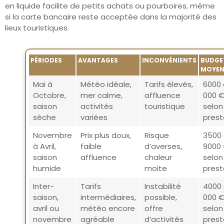
en liquide facilite de petits achats ou pourboires, même
si la carte bancaire reste acceptée dans la majorité des
lieux touristiques.
PÉRIODES
AVANTAGES
INCONVÉNIENTS
BUDGE
MOYE
Mai à
Météo idéale,
Tarifs élevés,
6000 
Octobre,
mer calme,
affluence
000 
saison
activités
touristique
selon
sèche
variées
prest
Novembre
Prix plus doux,
Risque
3500 
à Avril,
faible
d’averses,
9000
saison
affluence
chaleur
selon
humide
moite
prest
Inter-
Tarifs
Instabilité
4000 
saison,
intermédiaires,
possible,
000 
avril ou
météo encore
offre
selon
novembre
agréable
d’activités
prest