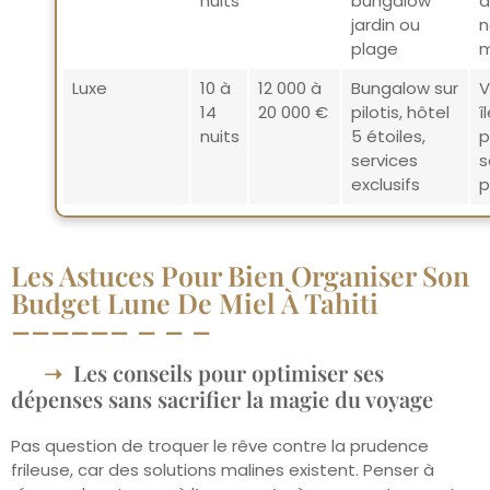
nuits
bungalow
a
jardin ou
n
plage
m
Luxe
10 à
12 000 à
Bungalow sur
V
14
20 000 €
pilotis, hôtel
î
nuits
5 étoiles,
p
services
s
exclusifs
p
Les Astuces Pour Bien Organiser Son
Budget Lune De Miel À Tahiti
Les conseils pour optimiser ses
dépenses sans sacrifier la magie du voyage
Pas question de troquer le rêve contre la prudence
frileuse, car des solutions malines existent. Penser à