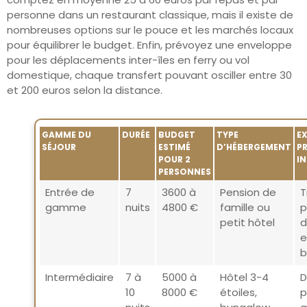
personne dans un restaurant classique, mais il existe de
nombreuses options sur le pouce et les marchés locaux
pour équilibrer le budget. Enfin, prévoyez une enveloppe
pour les déplacements inter-îles en ferry ou vol
domestique, chaque transfert pouvant osciller entre 30
et 200 euros selon la distance.
GAMME DU
DURÉE
BUDGET
TYPE
E
SÉJOUR
ESTIMÉ
D’HÉBERGEMENT
P
POUR 2
I
PERSONNES
Entrée de
7
3600 à
Pension de
T
gamme
nuits
4800 €
famille ou
p
petit hôtel
d
e
b
Intermédiaire
7 à
5000 à
Hôtel 3-4
D
10
8000 €
étoiles,
p