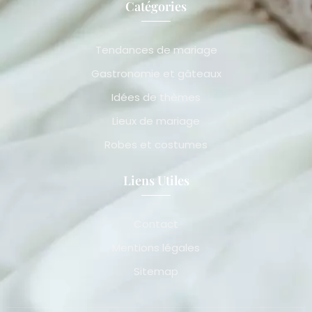
Catégories
Tendances de mariage
Gastronomie et gâteaux
Idées de thèmes
Lieux de mariage
Robes et costumes
Liens Utiles
Contact
Mentions légales
Sitemap