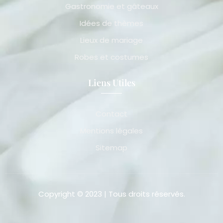
Gastronomie et gâteaux
Idées de thèmes
Lieux de mariage
Robes et costumes
Liens Utiles
Contact
Mentions légales
Sitemap
Copyright © 2023 | Tous droits réservés.